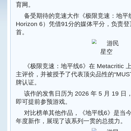
育网。
备受期待的竞速大作《极限竞速：地平线6
Horizon 6）凭借91分的媒体平分，负
首。
《极限竞速：地平线6》在 Metacriti
主评价，并被授予了代表顶尖品性的“MUST-
牌认证。
该作的发售日历为 2026 年 5 月 19 
即可提前参预游戏。
对比榜单其他作品，《地平线6》是当今
年度新作，展现了该系列一贯的总揽力。