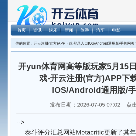
开yun体
首页
资讯
娱乐
新闻
旅游
汽车
电影
(官方)APP下载 登录入
你的位置：
开云注册(官方)APP下载 登录入口IOS/Android通用版/手机网页
开yun体育网高等版玩家5月15
戏-开云注册(官方)APP下
IOS/Android通用版
发布日期：2026-07-05 07:02 
-->
泰斗评分汇总网站Metacritic更新了其