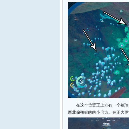
在这个位置正上方有一个袖珍
西北偏朔标的的小启齿。在正大更