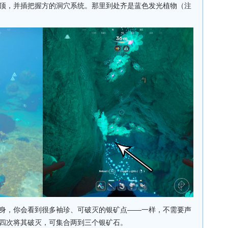
顶，并插把握方的洞穴系统。那里到处齐是蓝色发光植物（注
身，你会看到很多袖珍、可破灭的银矿点——一样，不需要声
四次将其破灭，可集合两到三个银矿石。