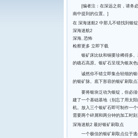
[编者注：在深远之前，请务
南中提到的位置。]
在 深海迷航2 中那儿不错找到银锭
深海迷航2
深海, 恐怖
检察更多 立即下载
银矿床比钛和铜要珍稀得多。
的礁石高原。银矿石呈现为银灰色
诚然你不错立即集合轻细的银
的银矿脉。底下形容的银矿刷取点
要将银块泛动为银锭，你必须
建了一个基础基地（别忘了用太阳
机。放入三个银矿石即可制作一个
需要两个碎屑和两分钟的加工时刻
深海迷航2 最好银矿刷取点
一个极佳的银矿刷取点位于逃生