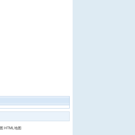
地图
HTML地图