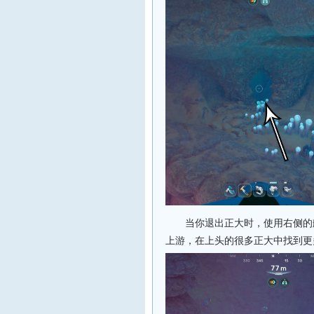
当你退出正大时，使用右侧的
上游，在上头的很多正大中找到更