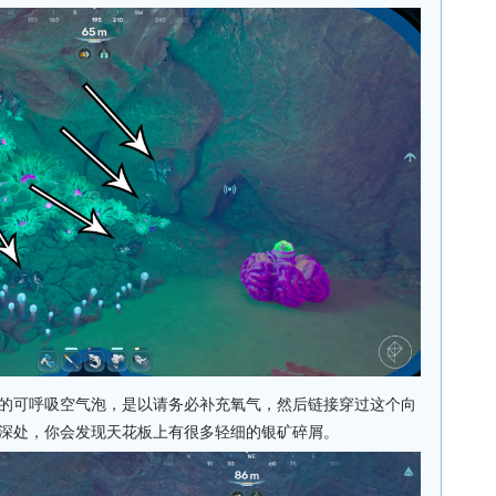
的可呼吸空气泡，是以请务必补充氧气，然后链接穿过这个向
深处，你会发现天花板上有很多轻细的银矿碎屑。