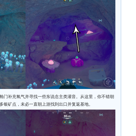
舱门补充氧气并寻找一些东说念主类灌音。从这里，你不错朝
多银矿点，未必一直朝上游找到出口并复返基地。