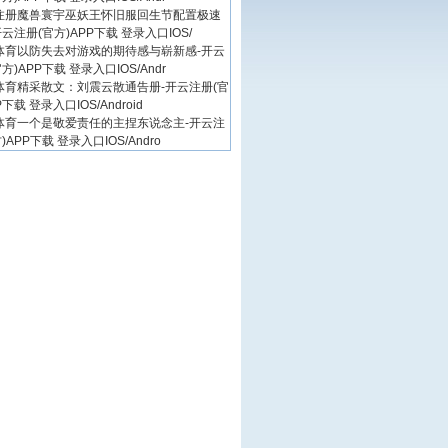
注册魔兽寰宇巫妖王怀旧服回生节配置极速
云注册(官方)APP下载 登录入口IOS/
体育以防失去对游戏的期待感与崭新感-开云
方)APP下载 登录入口IOS/Andr
体育精采散文：刘震云散通告册-开云注册(官
P下载 登录入口IOS/Android
体育一个是敬爱责任的主捏东说念主-开云注
)APP下载 登录入口IOS/Andro