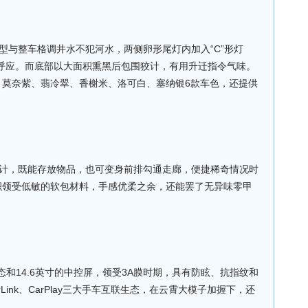
型与整车格调井水不犯河水，两侧卵形尾灯内加入“C”形灯
相呼应。而底部以大面积熏黑后包围狡计，有用升迁指令气味。
、莫奈紫、翡冷翠、香榭米、洛可白、塞纳银6款车色，还提供
计，既能存放物品，也可变身前排勾通走廊，便捷稀奇情况时
积领受低敏的软包材料，手感优柔之余，还能罢了无异味零甲
神态和14.6英寸的中控屏，领受3A膜时期，具有防眩、抗指纹和
rLink、CarPlay三大手车互联生态，在云霄大模子加握下，还