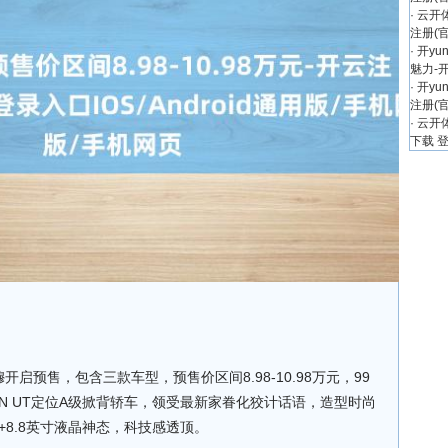
·
云开
注册(官
·
开y
魅力-
·
开yu
注册(官
·
云开体
下载 登
肃穆开启预售，包含三款车型，预售价区间8.98-10.98万元，99
ION UT定位A级掀背轿车，领受最新家眷化狡计话语，造型时尚
+8.8英寸液晶神态，科技感透顶。