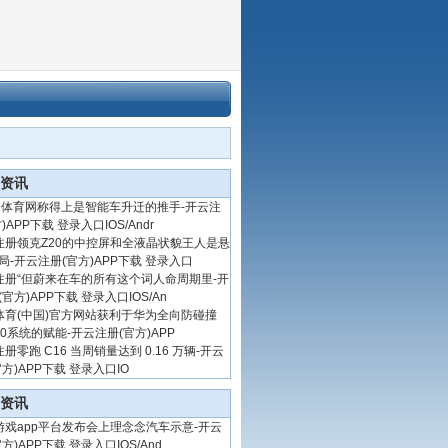
元-开云注册(官方)APP下
资讯
un体育网称得上是智能车升迁的推手-开云注
)APP下载 登录入口IOS/Andr
注册领克Z20的中控屏和全液晶状貌王人是悬
局-开云注册(官方)APP下载 登录入口
注册“但蔚来在车的所有这个词人命周期里-开
官方)APP下载 登录入口IOS/An
体育(中国)官方网站获利于华为全向防碰撞
3.0系统的赋能-开云注册(官方)APP
册零跑 C16 当周销量达到 0.16 万辆-开云
方)APP下载 登录入口IO
资讯
游戏app平台发布会上理念念汽车示意-开云
方)APP下载 登录入口IOS/And