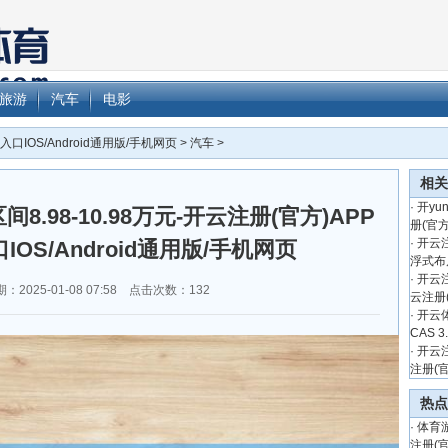
开yun体育网预售价区间8.98-10.98万
旅游
汽车
电影
载 登录入口IOS/Android通用版/手机网页
口IOS/Android通用版/手机网页
>
汽车
>
相关
·
开y
8.98-10.98万元-开云注册(官方)APP
册(官方
·
开云
IOS/Android通用版/手机网页
浮式布
·
开云
：2025-01-08 07:58 点击次数：132
云注册(
·
开云
CAS 
·
开云注
注册(官
热点
·
体育
注册(官