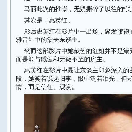
马丽此次的推崇，无疑撕碎了以往的“笑
其次是，惠英红。
影后惠英红在影片中一出场，鬈发旗袍
雅音》中的棠夫东谈主。
然而这部影片中她献艺的红姐并不是簸
而是能与臧健和无微不至的房主。
惠英红在影片中最让东谈主印象深入的
段，她笑着说起旧事，眼中泛着泪光，但
情，而是信任、观赏。