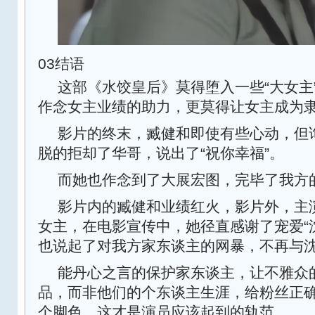
03结语
这部《水饺皇后》莫得堕入一些“大女主
作念女主业绩的助力，更莫得让女主成为
影片的终末，臧健和即使有些心动，但
脱的拒却了华哥，说出了“祝你幸福”。
而她也作念到了大展宏图，完毕了我方
影片内的臧健和业绩红火，影片外，主
女主，在电影宣传中，她径直感谢了宠爱“沈
也说起了对我方家东谈主的网暴，不再与
能丹心之言的保护家东谈主，让不雅众
品，而非他们的个东谈主生涯，给粉丝正
个脚色，这才是演员应该起到的轨范。