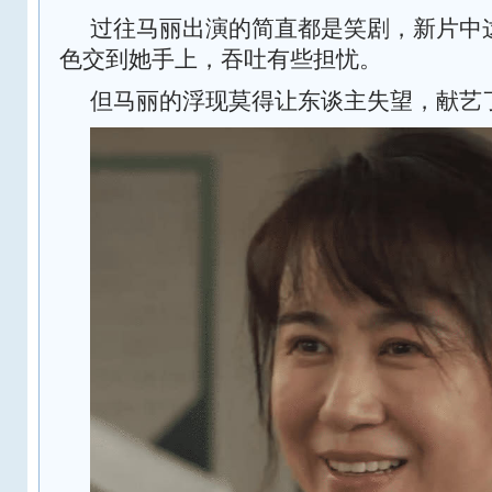
过往马丽出演的简直都是笑剧，新片中
色交到她手上，吞吐有些担忧。
但马丽的浮现莫得让东谈主失望，献艺