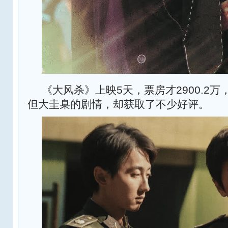
《大风杀》上映5天，票房才2900.2
但大圭臬的剧情，却获取了不少好评。