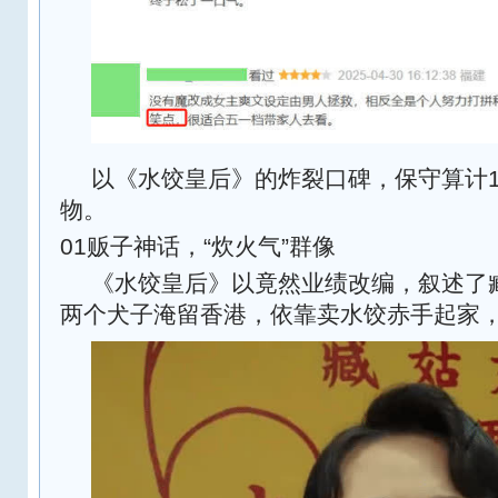
以《水饺皇后》的炸裂口碑，保守算计1
物。
01贩子神话，“炊火气”群像
《水饺皇后》以竟然业绩改编，叙述了
两个犬子淹留香港，依靠卖水饺赤手起家