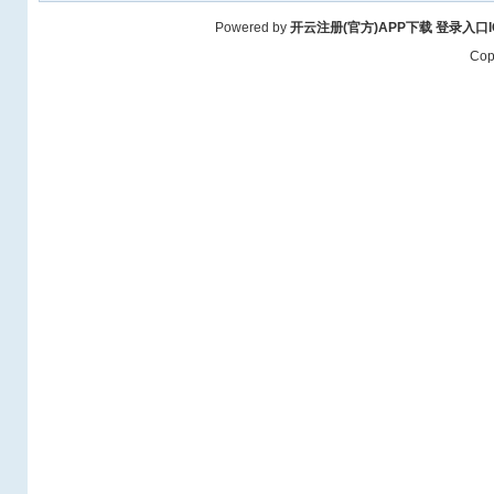
Powered by
开云注册(官方)APP下载 登录入口IO
Cop