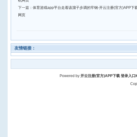
机网页
下一篇：
体育游戏app平台走着该溜子步调的牢钢-开云注册(官方)APP下载 登
网页
友情链接：
Powered by
开云注册(官方)APP下载 登录入口IO
Cop