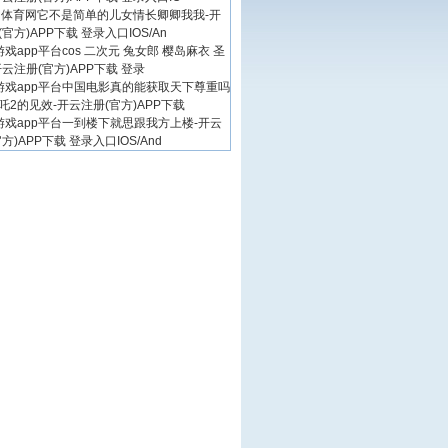
un体育网它不是简单的儿女情长卿卿我我-开
官方)APP下载 登录入口IOS/An
戏app平台cos 二次元 兔女郎 樱岛麻衣 圣
开云注册(官方)APP下载 登录
游戏app平台中国电影真的能获取天下尊重吗
吒2的见效-开云注册(官方)APP下载
游戏app平台一到楼下就思跟我方上楼-开云
方)APP下载 登录入口IOS/And