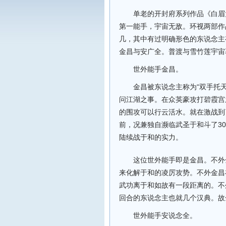
单老的开封府系列作品《白眉
第一能手，宇宙无敌。环视两部作
几，其中有过明确形色的东说念主
金昌与安广全。普渡与雪竹莲宇宙
世外能手金昌。
金昌被东说念主称为“双手托天
问江湖之事。在众英豪攻打碧霞宫
的围攻可以行云活水。就在激战到
前，况兼独自濒临武圣于和斗了3
陆续战于和的实力。
这位世外能手即是金昌。不外
来化解于和的凌厉攻势。不外金昌
武功离于和如故有一段距离的。不
回合的东说念主也就几个汉典。故
世外能手安说念全。