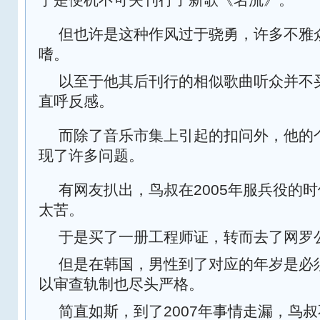
但也许是这种作风过于骁勇，许多不雅
嗜。
以至于他其后刊行的相似歌曲听众并不
直呼反感。
而除了音乐市集上引起的扣问外，他的
现了许多问题。
有网友扒出，鸟叔在2005年服兵役的
太苦。
于是买了一册工程师证，转而去了网罗
但是在韩国，男性到了对应的年岁是必
以审查轨制也尽头严格。
简直如斯，到了2007年事情走漏，鸟