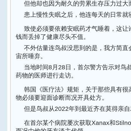
但他却也因为耐久的劳累生存压力过大
患上慢性失眠之后，他连每天的日常就
致使必须要依赖安眠药才气睡着，这让
钱而丢掉了健康尽头不值。
不外估量连鸟叔没思到的是，我方简直
宙所唾弃。
当地时间8月28日，首尔警方告示对鸟
药物的医师进行走访。
韩国《医疗法》规矩，关于那些具有很
物必须要迎面诊断而况开具处方。
但是鸟叔从2022年到最近齐在莫得亲
在首尔某个病院屡次获取Xanax和Stil
而况由他的牙东谈主代领。