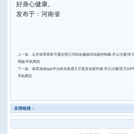
好身心健康。
发布于：河南省
上一篇：
云开体育黑客可通过而已代码实施操控玩家的电脑-开云注册(官方)APP
用版/手机网页
下一篇：
体育游戏app平台粉衣路透又尽显灵动落空感-开云注册(官方)APP下载
手机网页
友情链接：