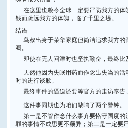
在这里也敕令全球一定要严防我方的体
钱而疏远我方的体魄，临了千里之堤。
结语
鸟叔出身于荣华家庭但简洁追求我方的
圈。
即使在无人问津时也坚执勤奋，最终比
天然他因为失眠用药而作念出失当的活
时的进行谈歉。
最终事件的逼迫还要等官方的走访奉告
这件事同期也为咱们敲响了两个警钟。
第一是不管作念什么事齐要恪守国度的法
罪的事情不成思更不颖异；第二是一定要