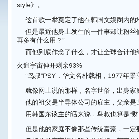
style》。
这首歌一举奠定了他在韩国文娱圈内的
但是最近他身上发生的一件事却让粉丝
再多有什么用？”
而他到底作念了什么，才让全球合计他终
火遍宇宙伸开剩余93%
“鸟叔”PSY，华文名朴载相，1977年
就像网上说的那样，名字世俗，出身家
他的祖父是半导体公司的雇主，父亲是
用韩国东谈主的话来说，鸟叔也算是“财
但是他的家庭不像那些传统富豪，一定