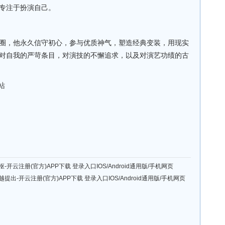
专注于扮演自己。
圈，他永久信守初心，参与优质神气，塑造经典变装，用现实
源于对自我的严苛条目，对演技的不懈追求，以及对演艺功绩的古
站
云注册(官方)APP下载 登录入口IOS/Android通用版/手机网页
-开云注册(官方)APP下载 登录入口IOS/Android通用版/手机网页