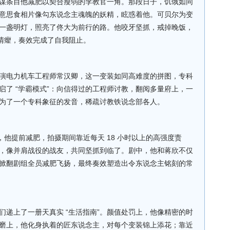
谋条目他减肥以契合瘦弱的李教官一角。那段日子，饥饿如同
意思食相片像勾东说念主魂魄的妖精，眩惑着他。可贝尔为变
一盏明灯，照亮了佟大为前行的路。他咬牙坚抓，戒掉晚饭，
要清癯，奏效完成了自我阻止。
演电力机车工程师常汉卿，这一变装如同高难度的拼图，专科
启了 “学霸模式”：向信得过的工程师讨教，翻阅多量府上，一
为了一个专科象征的发音，稀疏讨教铁说念部各人。
象，他提前减肥，拍摄期间靠近每天 18 小时以上的高强度责
，像并肩战役的战友，共同坚抓到临了。剧中，他和蒋欣不仅
掀翻剧组全员减肥飞扬，最终奏效塑造出令东说念主铭刻的常
们递上了一册天真实 “生活指南”。颜值处罚上，他像精密的时
磨上，他化身执着的匠东说念主，对每个变装锦上添花；靠近