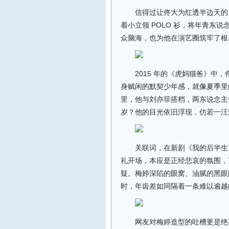
信得过让佟大为红透半边天的
着小立领 POLO 衫，将年青东
众脑海，也为他在演艺圈筑牢了根
2015 年的《虎妈猫爸》
身赋闲的默契少年感，就像夏季里
里，他与刘亦菲搭档，两东说念主
岁？他的目光依旧浮现，仿若一汪
关联词，在新剧《我的后半生
礼开场，本应是正经悲哀的氛围，可
疑。梅婷深陷的眼窝、油腻的黑眼
时，年齿差如同隔着一条难以逾越
网友对梅婷造型的吐槽更是绝