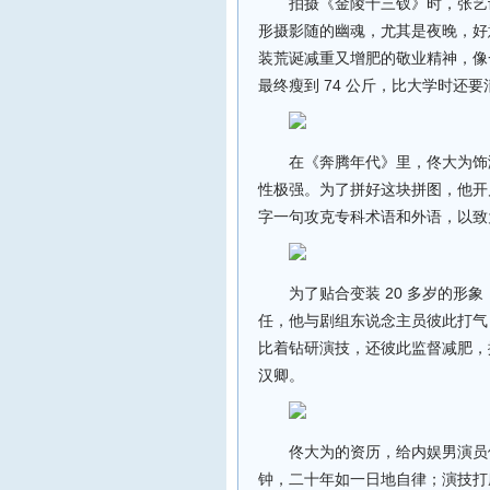
拍摄《金陵十三钗》时，张艺
形摄影随的幽魂，尤其是夜晚，好
装荒诞减重又增肥的敬业精神，像
最终瘦到 74 公斤，比大学时还
在《奔腾年代》里，佟大为饰
性极强。为了拼好这块拼图，他开
字一句攻克专科术语和外语，以致
为了贴合变装 20 多岁的形
任，他与剧组东说念主员彼此打气
比着钻研演技，还彼此监督减肥，
汉卿。
佟大为的资历，给内娱男演员
钟，二十年如一日地自律；演技打