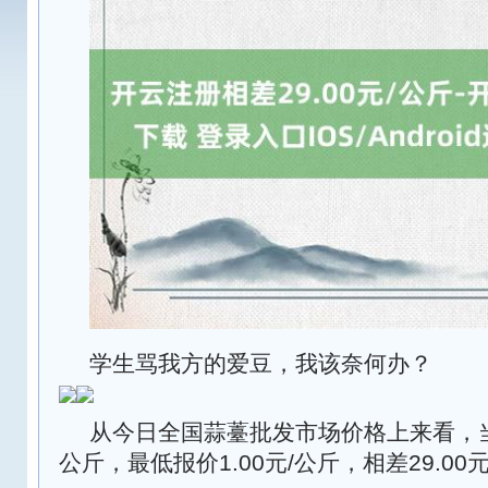
学生骂我方的爱豆，我该奈何办？ ​​​
从今日全国蒜薹批发市场价格上来看，当日
公斤，最低报价1.00元/公斤，相差29.00