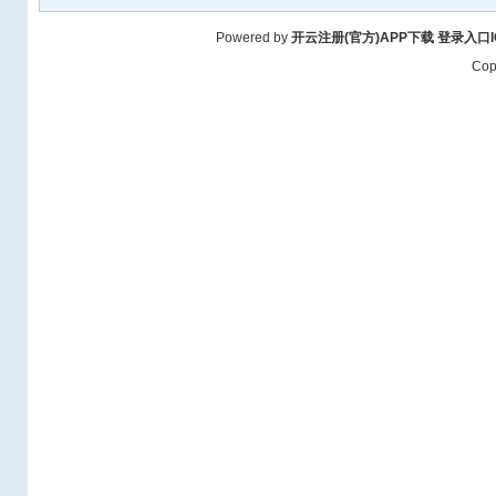
Powered by
开云注册(官方)APP下载 登录入口IO
Cop