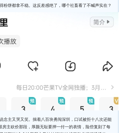
得粉饼都拿不稳。这反差感绝了，哪个社畜看了不喊声实在？
说念主又哭又笑。揣着八百块勇闯深圳，口试被拒十八次还能
她跟房主砍价那段，厚颜无耻要押一付一的表情，险些复刻了每