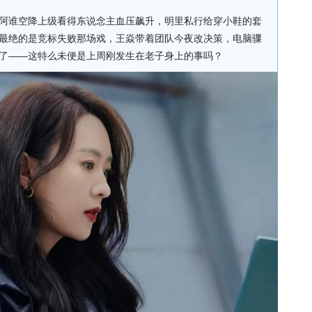
阿谁空降上级看得东说念主血压飙升，明里私行给穿小鞋的套
最绝的是竞标失败那场戏，王焱带着团队今夜改决策，电脑骤
了——这特么未便是上周刚发生在老子身上的事吗？