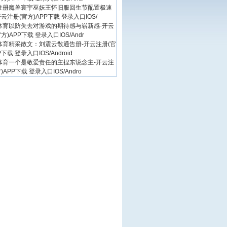
注册魔兽寰宇巫妖王怀旧服回生节配置极速
云注册(官方)APP下载 登录入口IOS/
体育以防失去对游戏的期待感与崭新感-开云
方)APP下载 登录入口IOS/Andr
体育精采散文：刘震云散通告册-开云注册(官
P下载 登录入口IOS/Android
体育一个是敬爱责任的主捏东说念主-开云注
)APP下载 登录入口IOS/Andro