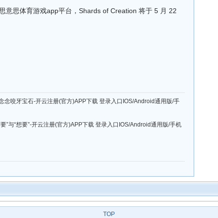
游戏app平台，Shards of Creation 将于 5 月 22
牙宝石-开云注册(官方)APP下载 登录入口IOS/Android通用版/手
“想要”-开云注册(官方)APP下载 登录入口IOS/Android通用版/手机
TOP