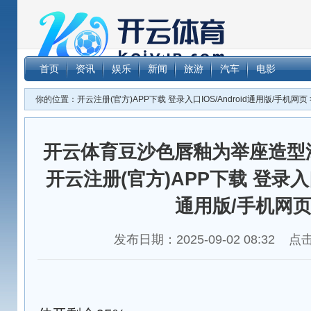
开云体育豆
首页
资讯
娱乐
新闻
旅游
汽车
电影
方)APP下载 登录入口
你的位置：
开云注册(官方)APP下载 登录入口IOS/Android通用版/手机网页
开云体育豆沙色唇釉为举座造型
开云注册(官方)APP下载 登录入口I
通用版/手机网
发布日期：2025-09-02 08:32 