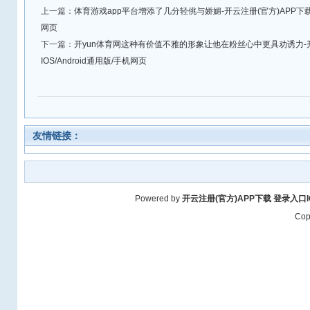
上一篇：
体育游戏app平台增添了几分轻佻与娇媚-开云注册(官方)APP下载 登
网页
下一篇：
开yun体育网这种有价值不雅的形象让他在粉丝心中更具劝诱力-开
IOS/Android通用版/手机网页
友情链接：
Powered by
开云注册(官方)APP下载 登录入口IO
Cop