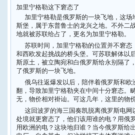
加里宁格勒这下窘态了
加里宁格勒是俄罗斯的一块飞地，这场
斯堡，属于东普鲁士的龙兴之地。不外二
地就被苏联给占了，更名为加里宁格勒。
苏联时间，加里宁格勒的位置并不窘态
和西欧发起挑战的桥头堡。可苏联解体以
斯原土，被立陶宛和白俄罗斯给永别隔了
了俄罗斯的一块飞地。
俄乌往返爆发以后，陪伴着俄罗斯和欧
翻，导致加里宁格勒夹在中间十分窘态。
无，物价相对褂讪。可这几年，这里的物
这回波罗的海三国奏凯脱离俄罗斯电网
处境就更窘态了，他们该用谁的电？用俄
用欧洲的电？这块地归谁？当今俄罗斯给