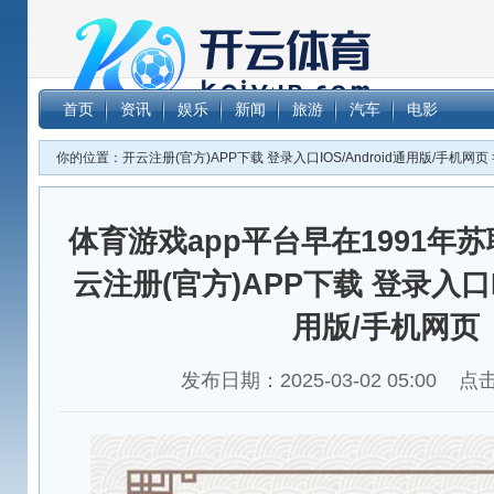
体育游戏a
首页
资讯
娱乐
新闻
旅游
汽车
电影
方)APP下载 登录入口
你的位置：
开云注册(官方)APP下载 登录入口IOS/Android通用版/手机网页
体育游戏app平台早在1991年
云注册(官方)APP下载 登录入口IO
用版/手机网页
发布日期：2025-03-02 05:00 