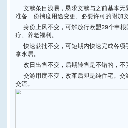
文献条目浅易，恳求文献与之前基本无
准备一份揣度用途变更、必要许可的附加
身份上风不变，可解放行欧盟29个申根
疗、养老福利。
快速获批不变，可短期内快速完成各项
拿永居。
改日出售不变，后期转售是不错的，不
交游用度不变，改革后即是纯住宅。交
交流。