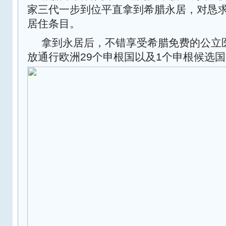
家三代一步到位平直拿到希腊永居，对恳
居住条目。
拿到永居后，不错享受希腊免费的公立
放通行欧洲29个申根国以及1个申根候选