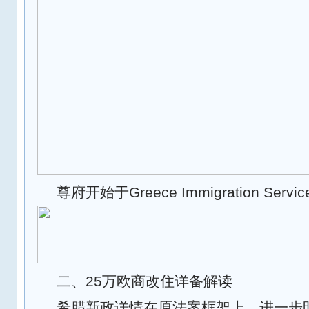
尊府开始于Greece Immigration Servic
二、25万欧商改住详备解读
希腊新政详情在原法案框架上，进一步