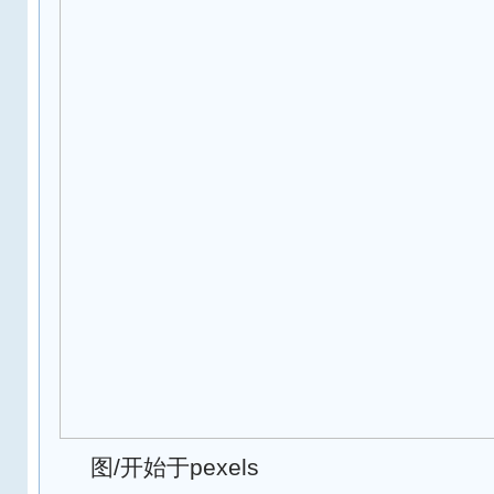
图/开始于pexels