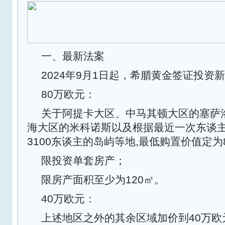
一、最新法案
2024年9月1日起，希腊黄金签证投资
80万欧元：
关于阿提卡大区、中马其顿大区的塞萨
海大区的米科诺斯以及根据最近一次东谈
3100东谈主的岛屿等地,最低购置价值定为
限投资单套房产；
限房产面积至少为120㎡。
40万欧元：
上述地区之外的其余区域加价到40万欧