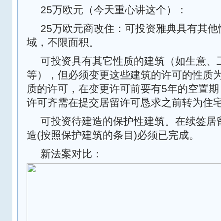
25万欧元（今天重心讲这个）：
25万欧元商改住：可投资雅典具有其他
域，不限面积。
可投资具有其它性质的建筑（如生意、
等），但必须变更这些建筑的许可的性质
质的许可，在变更许可前要有5年的空置期
许可齐需在提交居留许可恳求之前转为住
可投资待建造的保护性建筑。在续签居
造(按照保护建筑的条目)必须已完成。
新法案对比：