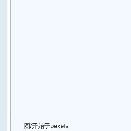
图/开始于pexels