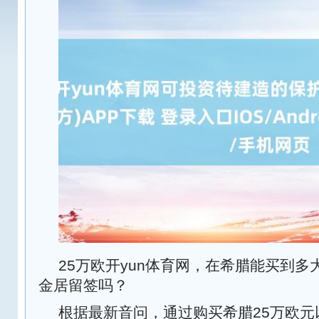
25万欧开yun体育网，在希腊能买到
金居留签吗？
根据最新音问，通过购买希腊25万欧元